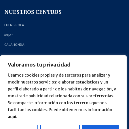
NUESTROS CENTROS
FUENGIROLA
MIJAS
CALAHONDA
CONTÁCTA CON NOSOTROS
Valoramos tu privacidad
PEDIR CITA
Usamos cookies propias y de terceros para analizar y
medir nuestros servicios; elaborar estadisticas y un
LLÁMANOS +34 952 58 76 24
perfil elaborado a partir de los habitos de navegación, y
CONTACTO
mostrarle publicidad relacionada con sus preferecnias.
Se comparte información con los terceros que nos
facilitan las cookies. Puede obtener mas información
Política de Privacidad
·
Política de Cookies
·
Aviso Legal
aqui.