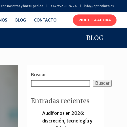
 con nosotros y haz tu pedido
+34 952 58 76 24
info@opticalaza.es
NOS
BLOG
CONTACTO
PIDE CITA AHORA
BLOG
Buscar
Buscar
Entradas recientes
Audífonos en 2026:
discreción, tecnología y