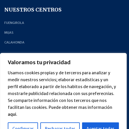
NUESTROS CENTROS
FUENGIROLA
MIJAS
CALAHONDA
CONTÁCTA CON NOSOTROS
Valoramos tu privacidad
PEDIR CITA
Usamos cookies propias y de terceros para analizar y
medir nuestros servicios; elaborar estadisticas y un
LLÁMANOS +34 952 58 76 24
perfil elaborado a partir de los habitos de navegación, y
CONTACTO
mostrarle publicidad relacionada con sus preferecnias.
Se comparte información con los terceros que nos
facilitan las cookies. Puede obtener mas información
Política de Privacidad
·
Política de Cookies
·
Aviso Legal
aqui.
Configurar
Rechazar todas
Aceptar todas